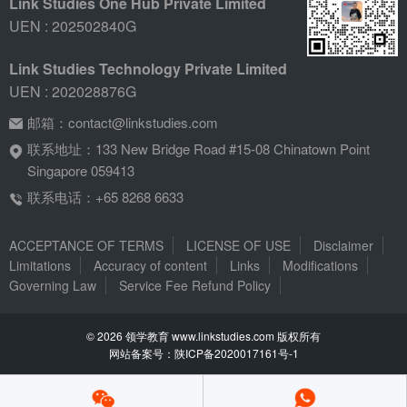
Link Studies One Hub Private Limited
UEN : 202502840G
Link Studies Technology Private Limited
UEN : 202028876G
邮箱：
contact@linkstudies.com
联系地址：133 New Bridge Road #15-08 Chinatown Point
Singapore 059413
联系电话：+65 8268 6633
ACCEPTANCE OF TERMS
LICENSE OF USE
Disclaimer
Limitations
Accuracy of content
Links
Modifications
Governing Law
Service Fee Refund Policy
© 2026 领学教育 www.linkstudies.com 版权所有
网站备案号：陕ICP备2020017161号-1