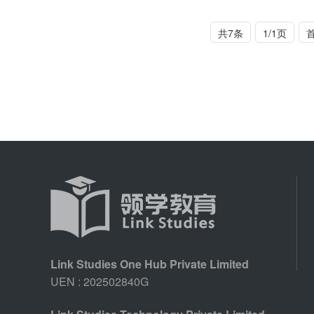
共7条
1/1页
Link Studies One Hub Private Limited
UEN : 202502840G